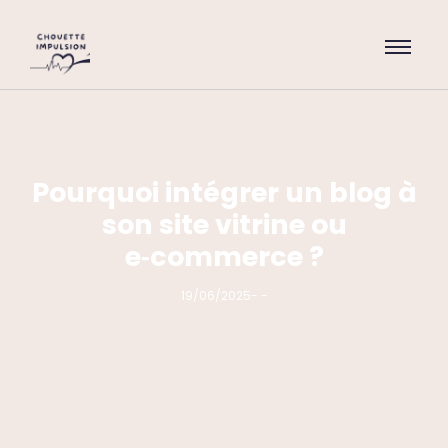
Pourquoi intégrer un blog à
son site vitrine ou
e‑commerce ?
19/06/2025
-
-